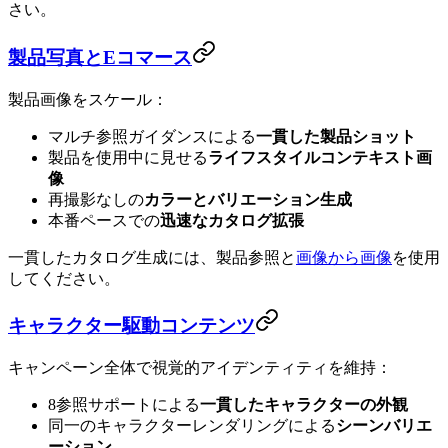
さい。
製品写真とEコマース
製品画像をスケール：
マルチ参照ガイダンスによる
一貫した製品ショット
製品を使用中に見せる
ライフスタイルコンテキスト画
像
再撮影なしの
カラーとバリエーション生成
本番ペースでの
迅速なカタログ拡張
一貫したカタログ生成には、製品参照と
画像から画像
を使用
してください。
キャラクター駆動コンテンツ
キャンペーン全体で視覚的アイデンティティを維持：
8参照サポートによる
一貫したキャラクターの外観
同一のキャラクターレンダリングによる
シーンバリエ
ーション