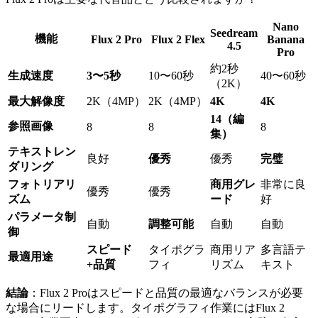
Nano
Seedream
機能
Flux 2 Pro
Flux 2 Flex
Banana
4.5
Pro
約2秒
生成速度
3〜5秒
10〜60秒
40〜60秒
（2K）
最大解像度
2K（4MP）
2K（4MP）
4K
4K
14（編
参照画像
8
8
8
集）
テキストレン
良好
優秀
優秀
完璧
ダリング
フォトリアリ
商用グレ
非常に良
優秀
優秀
ズム
ード
好
パラメータ制
自動
調整可能
自動
自動
御
スピード
タイポグラ
商用リア
多言語テ
最適用途
+品質
フィ
リズム
キスト
結論
：Flux 2 Proはスピードと品質の最適なバランスが必要
な場合にリードします。タイポグラフィ作業にはFlux 2