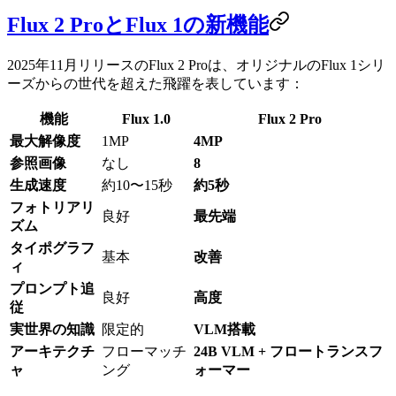
Flux 2 ProとFlux 1の新機能
2025年11月リリースのFlux 2 Proは、オリジナルのFlux 1シリ
ーズからの世代を超えた飛躍を表しています：
機能
Flux 1.0
Flux 2 Pro
最大解像度
1MP
4MP
参照画像
なし
8
生成速度
約10〜15秒
約5秒
フォトリアリ
良好
最先端
ズム
タイポグラフ
基本
改善
ィ
プロンプト追
良好
高度
従
実世界の知識
限定的
VLM搭載
アーキテクチ
フローマッチ
24B VLM + フロートランスフ
ャ
ング
ォーマー