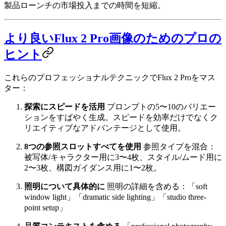
製品ローンチの市場投入までの時間を短縮。
より良いFlux 2 Pro画像のためのプロの
ヒント
これらのプロフェッショナルテクニックでFlux 2 Proをマス
ター：
探索にスピードを活用
プロンプトの5〜10のバリエー
ションをすばやく生成。スピードを効率だけでなくク
リエイティブなアドバンテージとして使用。
8つの参照スロットすべてを使用
参照タイプを混合：
被写体/キャラクター用に3〜4枚、スタイル/ムード用に
2〜3枚、構図ガイダンス用に1〜2枚。
照明について具体的に
照明の詳細を含める：「soft
window light」「dramatic side lighting」「studio three-
point setup」