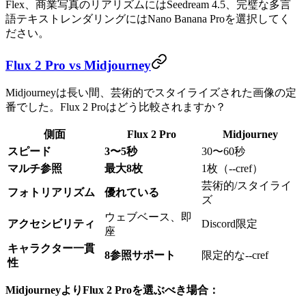
Flex、商業写真のリアリズムにはSeedream 4.5、完璧な多言
語テキストレンダリングにはNano Banana Proを選択してく
ださい。
Flux 2 Pro vs Midjourney
Midjourneyは長い間、芸術的でスタイライズされた画像の定
番でした。Flux 2 Proはどう比較されますか？
側面
Flux 2 Pro
Midjourney
スピード
3〜5秒
30〜60秒
マルチ参照
最大8枚
1枚（--cref）
芸術的/スタイライ
フォトリアリズム
優れている
ズ
ウェブベース、即
アクセシビリティ
Discord限定
座
キャラクター一貫
8参照サポート
限定的な--cref
性
MidjourneyよりFlux 2 Proを選ぶべき場合：