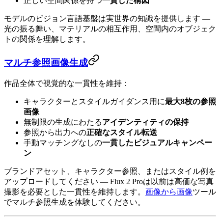
正しい空間関係を持つ
一貫した構図
モデルのビジョン言語基盤は実世界の知識を提供します —
光の振る舞い、マテリアルの相互作用、空間内のオブジェク
トの関係を理解します。
マルチ参照画像生成
作品全体で視覚的な一貫性を維持：
キャラクターとスタイルガイダンス用に
最大8枚の参照
画像
無制限の生成にわたる
アイデンティティの保持
参照から出力への
正確なスタイル転送
手動マッチングなしの
一貫したビジュアルキャンペー
ン
ブランドアセット、キャラクター参照、またはスタイル例を
アップロードしてください — Flux 2 Proは以前は高価な写真
撮影を必要とした一貫性を維持します。
画像から画像
ツール
でマルチ参照生成を体験してください。