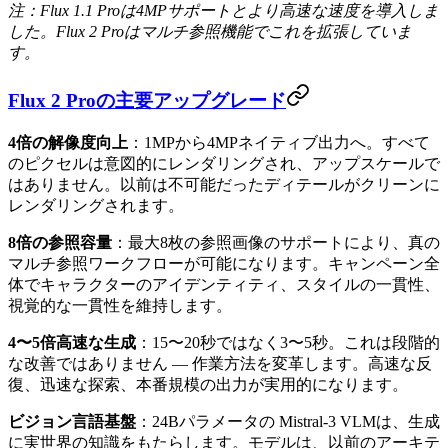
注：Flux 1.1 Proは4MPサポートとより高速な速度を導入しま
した。Flux 2 Proはマルチ参照機能でこれを拡張していま
す。
Flux 2 Proの主要アップグレード
4倍の解像度向上
：1MPから4MPネイティブ出力へ。すべて
のピクセルは意図的にレンダリングされ、アップスケールで
はありません。以前は不可能だったディテールがクリーンに
レンダリングされます。
8倍の参照容量
：最大8枚の参照画像のサポートにより、真の
マルチ参照ワークフローが可能になります。キャンペーン全
体でキャラクターのアイデンティティ、スタイルの一貫性、
視覚的な一貫性を維持します。
4〜5倍高速な生成
：15〜20秒ではなく3〜5秒。これは段階的
な改善ではありません — 作業方法を変革します。高速な反
復、迅速な探索、本番規模の出力が実用的になります。
ビジョン言語基盤
：24Bパラメータの Mistral-3 VLMは、生成
に実世界の知識をもたらします。モデルは、以前のアーキテ