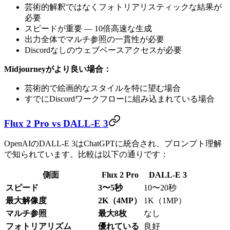
芸術的解釈ではなくフォトリアリスティックな結果が
必要
スピードが重要 — 10倍高速な生成
出力全体でマルチ参照の一貫性が必要
Discordなしのウェブベースアクセスが必要
Midjourneyがより良い場合：
芸術的で絵画的なスタイルを特に望む場合
すでにDiscordワークフローに組み込まれている場合
Flux 2 Pro vs DALL-E 3
OpenAIのDALL-E 3はChatGPTに統合され、プロンプト理解
で知られています。比較は以下の通りです：
側面
Flux 2 Pro
DALL-E 3
スピード
3〜5秒
10〜20秒
最大解像度
2K（4MP）
1K（1MP）
マルチ参照
最大8枚
なし
フォトリアリズム
優れている
良好