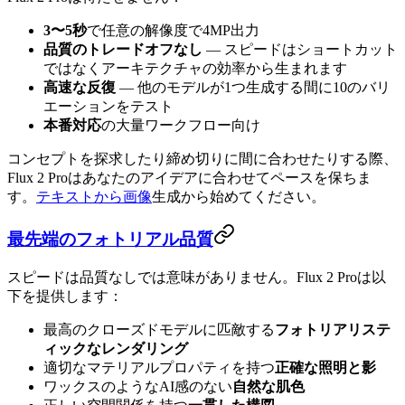
3〜5秒
で任意の解像度で4MP出力
品質のトレードオフなし
— スピードはショートカット
ではなくアーキテクチャの効率から生まれます
高速な反復
— 他のモデルが1つ生成する間に10のバリ
エーションをテスト
本番対応
の大量ワークフロー向け
コンセプトを探求したり締め切りに間に合わせたりする際、
Flux 2 Proはあなたのアイデアに合わせてペースを保ちま
す。
テキストから画像
生成から始めてください。
最先端のフォトリアル品質
スピードは品質なしでは意味がありません。Flux 2 Proは以
下を提供します：
最高のクローズドモデルに匹敵する
フォトリアリステ
ィックなレンダリング
適切なマテリアルプロパティを持つ
正確な照明と影
ワックスのようなAI感のない
自然な肌色