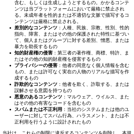
含む、もしくは生成しようとするもの。かかるコンテ
ンツは当プラットフォームにおいて厳格に禁止され
る。未成年者を性的または不適切な文脈で描写するコ
ンテンツは厳格に禁止される。
差別的なコンテンツ
：人種、民族、宗教、性別、性的
指向、障害、またはその他の保護された特性に基づい
て、個人またはグループに対する差別、憎悪、または
暴力を助長するもの
知的財産権の侵害
：第三者の著作権、商標、特許、ま
たはその他の知的財産権を侵害するもの
プライバシーの侵害
：他者の同意なく個人情報を含む
もの、または許可なく実在の人物のリアルな描写を作
成するもの
詐欺的なコンテンツ
：他者を欺く、詐取する、または
誤解させる意図を持つもの
悪意のあるコンテンツ
：マルウェア、ウイルス、また
はその他の有害なコードを含むもの
スパムまたは不正利用
：当社のシステムまたは他のユ
ーザーに対してスパム行為、ハラスメント、または不
正利用を行うように設計されたもの
当社は、これらの制限に違反するコンテンツを削除し、本規