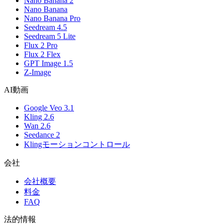
Nano Banana 2
Nano Banana
Nano Banana Pro
Seedream 4.5
Seedream 5 Lite
Flux 2 Pro
Flux 2 Flex
GPT Image 1.5
Z-Image
AI動画
Google Veo 3.1
Kling 2.6
Wan 2.6
Seedance 2
Klingモーションコントロール
会社
会社概要
料金
FAQ
法的情報