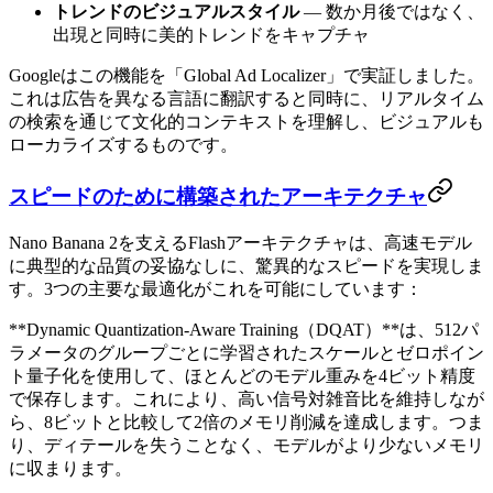
トレンドのビジュアルスタイル
— 数か月後ではなく、
出現と同時に美的トレンドをキャプチャ
Googleはこの機能を「Global Ad Localizer」で実証しました。
これは広告を異なる言語に翻訳すると同時に、リアルタイム
の検索を通じて文化的コンテキストを理解し、ビジュアルも
ローカライズするものです。
スピードのために構築されたアーキテクチャ
Nano Banana 2を支えるFlashアーキテクチャは、高速モデル
に典型的な品質の妥協なしに、驚異的なスピードを実現しま
す。3つの主要な最適化がこれを可能にしています：
**Dynamic Quantization-Aware Training（DQAT）**は、512パ
ラメータのグループごとに学習されたスケールとゼロポイン
ト量子化を使用して、ほとんどのモデル重みを4ビット精度
で保存します。これにより、高い信号対雑音比を維持しなが
ら、8ビットと比較して2倍のメモリ削減を達成します。つま
り、ディテールを失うことなく、モデルがより少ないメモリ
に収まります。