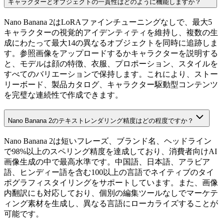
キャラクターとオブジェクトの一貫性はどのように機能しますか？
Nano Banana 2はLoRAファインチューニングなしで、最大5
キャラクターの視覚的アイデンティティを維持し、複数の生
成にわたって最大14の異なるオブジェクトを同時に追跡しま
す。参照画像をアップロードするかキャラクターを説明する
と、モデルは顔の特徴、衣服、プロポーション、スタイルを
すべてのバリエーションで保持します。これにより、ストー
リーボード、製品カタログ、キャラクター駆動型コンテンツ
を完璧な連続性で作成できます。
Nano Banana 2のテキストレンダリング精度はどの程度ですか？
Nano Banana 2は短いフレーズ、ブランド名、ヘッドライン
で98%以上のスペリング精度を達成しており、消費者向けAI
画像生成の中で最高水準です。中国語、日本語、アラビア
語、ヒンディー語を含む100以上の言語でネイティブのタイ
ポグラフィスタイリングをサポートしています。また、画像
内翻訳にも対応しており、個別の編集ツールなしでマーケテ
ィング素材を生成し、異なる言語にローカライズすることが
可能です。