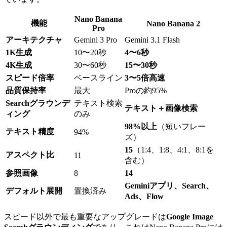
Nano Banana
機能
Nano Banana 2
Pro
アーキテクチャ
Gemini 3 Pro
Gemini 3.1 Flash
1K生成
10〜20秒
4〜6秒
4K生成
30〜60秒
15〜30秒
スピード倍率
ベースライン
3〜5倍高速
品質保持率
最大
Proの約95%
Searchグラウンデ
テキスト検索
テキスト＋画像検索
ィング
のみ
98%以上
（短いフレー
テキスト精度
94%
ズ）
15
（1:4、1:8、4:1、8:1を
アスペクト比
11
含む）
参照画像
8
14
Geminiアプリ、Search、
デフォルト展開
置換済み
Ads、Flow
スピード以外で最も重要なアップグレードは
Google Image