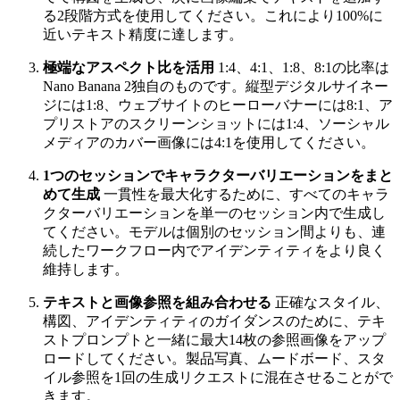
る2段階方式を使用してください。これにより100%に
近いテキスト精度に達します。
極端なアスペクト比を活用
1:4、4:1、1:8、8:1の比率は
Nano Banana 2独自のものです。縦型デジタルサイネー
ジには1:8、ウェブサイトのヒーローバナーには8:1、ア
プリストアのスクリーンショットには1:4、ソーシャル
メディアのカバー画像には4:1を使用してください。
1つのセッションでキャラクターバリエーションをまと
めて生成
一貫性を最大化するために、すべてのキャラ
クターバリエーションを単一のセッション内で生成し
てください。モデルは個別のセッション間よりも、連
続したワークフロー内でアイデンティティをより良く
維持します。
テキストと画像参照を組み合わせる
正確なスタイル、
構図、アイデンティティのガイダンスのために、テキ
ストプロンプトと一緒に最大14枚の参照画像をアップ
ロードしてください。製品写真、ムードボード、スタ
イル参照を1回の生成リクエストに混在させることがで
きます。