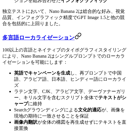
ションを組み合わせた
インフォグラフィック
独立テストにおいて、Nano Banana 2は総合的な好み、視覚
品質、インフォグラフィック精度でGPT Image 1.5と他の競
合を包括的に上回りました。
多言語ローカライゼーション
100以上の言語とネイティブのタイポグラフィスタイリング
により、Nano Banana 2はシングルプロンプトでのローカラ
イゼーションを可能にします：
英語でキャンペーンを生成
し、再プロンプトで中国
語、アラビア語、日本語、ヒンディー語にローカライ
ズ
ラテン文字、CJK、アラビア文字、デーヴァナーガリ
ー、キリル文字を含むスクリプト全体で
テキストがシ
ャープ
に維持
Searchグラウンディングによる
文化的適応
が、画像を
現地の期待に一致させることを保証
画像内翻訳
が全体の構図を再生成せずにテキストを直
接置換