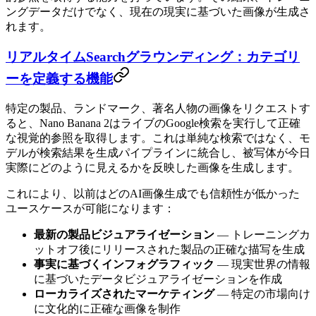
ングデータだけでなく、現在の現実に基づいた画像が生成さ
れます。
リアルタイムSearchグラウンディング：カテゴリ
ーを定義する機能
特定の製品、ランドマーク、著名人物の画像をリクエストす
ると、Nano Banana 2はライブのGoogle検索を実行して正確
な視覚的参照を取得します。これは単純な検索ではなく、モ
デルが検索結果を生成パイプラインに統合し、被写体が今日
実際にどのように見えるかを反映した画像を生成します。
これにより、以前はどのAI画像生成でも信頼性が低かった
ユースケースが可能になります：
最新の製品ビジュアライゼーション
— トレーニングカ
ットオフ後にリリースされた製品の正確な描写を生成
事実に基づくインフォグラフィック
— 現実世界の情報
に基づいたデータビジュアライゼーションを作成
ローカライズされたマーケティング
— 特定の市場向け
に文化的に正確な画像を制作