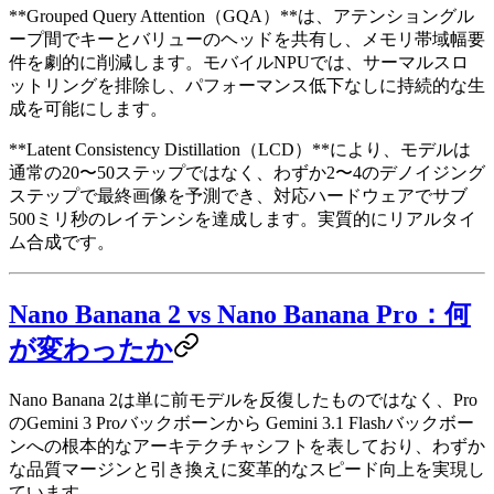
**Grouped Query Attention（GQA）**は、アテンショングル
ープ間でキーとバリューのヘッドを共有し、メモリ帯域幅要
件を劇的に削減します。モバイルNPUでは、サーマルスロ
ットリングを排除し、パフォーマンス低下なしに持続的な生
成を可能にします。
**Latent Consistency Distillation（LCD）**により、モデルは
通常の20〜50ステップではなく、わずか2〜4のデノイジング
ステップで最終画像を予測でき、対応ハードウェアでサブ
500ミリ秒のレイテンシを達成します。実質的にリアルタイ
ム合成です。
Nano Banana 2 vs Nano Banana Pro：何
が変わったか
Nano Banana 2は単に前モデルを反復したものではなく、Pro
のGemini 3 Proバックボーンから Gemini 3.1 Flashバックボー
ンへの根本的なアーキテクチャシフトを表しており、わずか
な品質マージンと引き換えに変革的なスピード向上を実現し
ています。