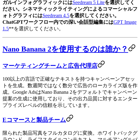
ガルインフォグラフィックには
Seedream 5 Lite
を選択してく
ださい。シネマティックライティングによるコマーシャルフ
ォトグラフィには
Seedream 4.5
を選択してください。
ChatGPTワークフロー内での深い会話型編集には
GPT Image
1.5
**を選択してください。
Nano Banana 2を使用するのは誰か？
マーケティングチームと広告代理店
100以上の言語で正確なテキストを持つキャンペーンアセッ
トを生成。数週間ではなく数分で広告のローカライズ版を作
成。Google AdsはNano Banana 2をデフォルトでキャンペーン
提案の生成に使用しており、その出力品質に対するエンター
プライズレベルの信頼を示しています。
Eコマースと製品チーム
限られた製品写真をフルカタログに変換。ホワイトバックグ
ラウンド、ライフスタイルコンテキスト、マルチアングルバ