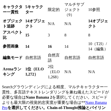
マルチサブ
キャラクタ
5キャラク
限定的
ジェクト
10参照
ー一貫性
ター
（9）
オブジェク
14オブジェ
14オブジェ
N/A
N/A
ト追跡
クト
クト
アスペクト
15
3
8
8
比
10（T2I）/
参照画像
14
16
14
14（編集）
自然言
編集モード
自然言語
自然言語
自然言語
語
2位
Arenaラン
1位（ELO
（ELO
N/A
N/A
キング
1,272）
1,268）
Searchグラウンディングによる精度、マルチキャラクター一
貫性、多言語テキストレンダリングを兼ね備えたスピードが
必要な場合は
Nano Banana 2
を選択してください。スピード
よりも最大限の視覚的忠実度が重要な場合は**
Nano Banana
Pro
を選択してください。Chain-of-Thought推論とバイリン