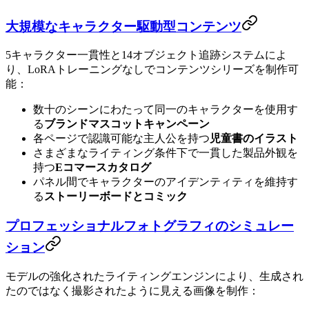
大規模なキャラクター駆動型コンテンツ
5キャラクター一貫性と14オブジェクト追跡システムによ
り、LoRAトレーニングなしでコンテンツシリーズを制作可
能：
数十のシーンにわたって同一のキャラクターを使用す
る
ブランドマスコットキャンペーン
各ページで認識可能な主人公を持つ
児童書のイラスト
さまざまなライティング条件下で一貫した製品外観を
持つ
Eコマースカタログ
パネル間でキャラクターのアイデンティティを維持す
る
ストーリーボードとコミック
プロフェッショナルフォトグラフィのシミュレー
ション
モデルの強化されたライティングエンジンにより、生成され
たのではなく撮影されたように見える画像を制作：