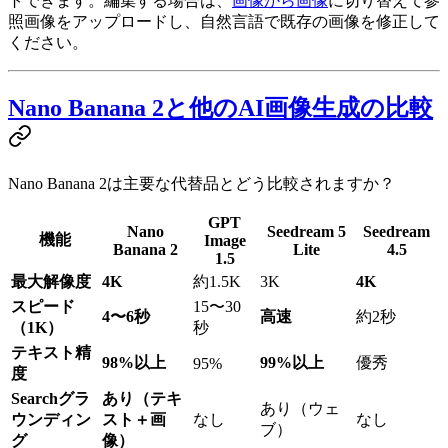
トできます。編集する場合は、
画像から画像
に切り替えて参
照画像をアップロードし、自然言語で既存の画像を修正して
ください。
Nano Banana 2と他のAI画像生成の比較
Nano Banana 2は主要な代替品とどう比較されますか？
GPT
Nano
Seedream 5
Seedream
機能
Image
Banana 2
Lite
4.5
1.5
最大解像度
4K
約1.5K
3K
4K
スピード
15〜30
4〜6秒
高速
約2秒
（1K）
秒
テキスト精
98%以上
99%以上
優秀
95%
度
Searchグラ
あり（テキ
あり（ウェ
ウンディン
スト＋画
なし
なし
ブ）
グ
像）