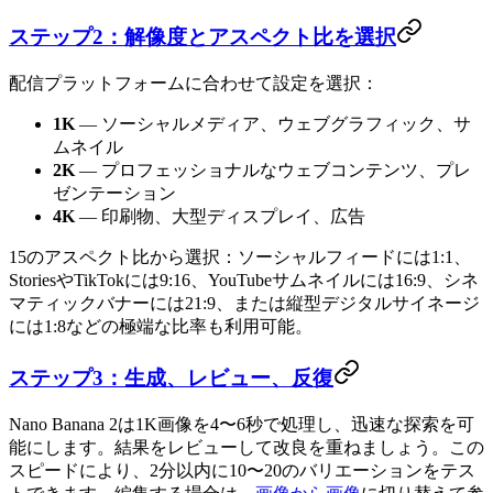
ステップ2：解像度とアスペクト比を選択
配信プラットフォームに合わせて設定を選択：
1K
— ソーシャルメディア、ウェブグラフィック、サ
ムネイル
2K
— プロフェッショナルなウェブコンテンツ、プレ
ゼンテーション
4K
— 印刷物、大型ディスプレイ、広告
15のアスペクト比から選択：ソーシャルフィードには1:1、
StoriesやTikTokには9:16、YouTubeサムネイルには16:9、シネ
マティックバナーには21:9、または縦型デジタルサイネージ
には1:8などの極端な比率も利用可能。
ステップ3：生成、レビュー、反復
Nano Banana 2は1K画像を4〜6秒で処理し、迅速な探索を可
能にします。結果をレビューして改良を重ねましょう。この
スピードにより、2分以内に10〜20のバリエーションをテス