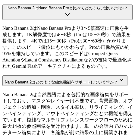
Nano Banana 2はNano Banana Proと比べてどのくらい速いですか？
Nano Banana 2はNano Banana Proより3〜5倍高速に画像を生
成します。1K解像度では4〜6秒（Proは10〜20秒）で結果を
提供します。4Kでは15〜30秒（Proは30〜60秒）かかりま
す。このスピード優位にもかかわらず、Proの画像品質の約
95%を維持しています。このスピードはGrouped Query
AttentionやLatent Consistency Distillationなどの技術で最適化さ
れたGemini Flashアーキテクチャによるものです。
Nano Banana 2はどのような編集機能をサポートしていますか？
Nano Banana 2は自然言語による包括的な画像編集をサポー
トしており、マスクやレイヤーは不要です。背景置換、オブ
ジェクトの追加・削除、スタイル転送、リライティング、イ
ンペインティング、アウトペインティングなどの機能を備え
ています。複雑なマルチリファレンスワークフローのために
最大14枚の参照画像を受け付けます。単一の会話内でのマル
チターン編集により、各編集が前の結果の上に構築されま