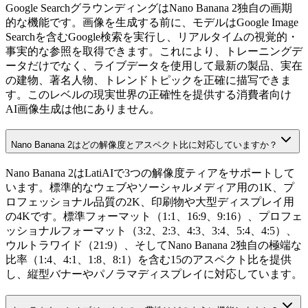
Google SearchグラウンディングはNano Banana 2独自の画期
的な機能です。画像を生成する前に、モデルはGoogle Image
Searchを含むGoogle検索を実行し、リアルタイムの視覚的・
事実的な参照を取得できます。これにより、トレーニングデ
ータだけでなく、ライブデータを使用して最新の製品、実在
の建物、著名人物、トレンドトピックを正確に描写できま
す。このレベルの現実世界の正確性を提供する消費者向け
AI画像生成は他にありません。
Nano Banana 2はどの解像度とアスペクト比に対応していますか？
Nano Banana 2はLatiAIで3つの解像度ティアをサポートして
います。標準的なウェブやソーシャルメディア用の1K、プ
ロフェッショナル品質の2K、印刷物や大型ディスプレイ用
の4Kです。標準フォーマット（1:1、16:9、9:16）、プロフェ
ッショナルフォーマット（3:2、2:3、4:3、3:4、5:4、4:5）、
ウルトラワイド（21:9）、そしてNano Banana 2独自の極端な
比率（1:4、4:1、1:8、8:1）を含む15のアスペクト比を提供
し、縦型バナーやパノラマディスプレイに対応しています。