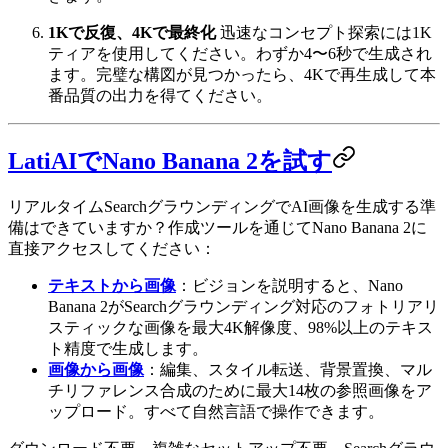
1Kで反復、4Kで最終化
迅速なコンセプト探索には1K
ティアを使用してください。わずか4〜6秒で生成され
ます。完璧な構図が見つかったら、4Kで再生成して本
番品質の出力を得てください。
LatiAIでNano Banana 2を試す
リアルタイムSearchグラウンディングでAI画像を生成する準
備はできていますか？作成ツールを通じてNano Banana 2に
直接アクセスしてください：
テキストから画像
：ビジョンを説明すると、Nano
Banana 2がSearchグラウンディング対応のフォトリアリ
スティックな画像を最大4K解像度、98%以上のテキス
ト精度で生成します。
画像から画像
：編集、スタイル転送、背景置換、マル
チリファレンス合成のために最大14枚の参照画像をア
ップロード。すべて自然言語で操作できます。