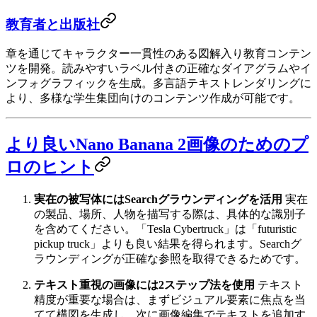
教育者と出版社
章を通じてキャラクター一貫性のある図解入り教育コンテン
ツを開発。読みやすいラベル付きの正確なダイアグラムやイ
ンフォグラフィックを生成。多言語テキストレンダリングに
より、多様な学生集団向けのコンテンツ作成が可能です。
より良いNano Banana 2画像のためのプ
ロのヒント
実在の被写体にはSearchグラウンディングを活用
実在
の製品、場所、人物を描写する際は、具体的な識別子
を含めてください。「Tesla Cybertruck」は「futuristic
pickup truck」よりも良い結果を得られます。Searchグ
ラウンディングが正確な参照を取得できるためです。
テキスト重視の画像には2ステップ法を使用
テキスト
精度が重要な場合は、まずビジュアル要素に焦点を当
てて構図を生成し、次に画像編集でテキストを追加す