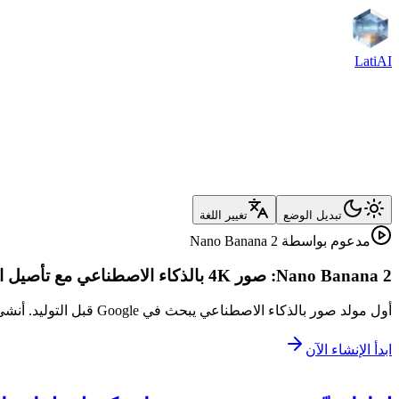
LatiAI
تبديل الوضع
تغيير اللغة
مدعوم بواسطة Nano Banana 2
Nano Banana 2: صور 4K بالذكاء الاصطناعي مع تأصيل البحث في الوقت الفعلي
أول مولد صور بالذكاء الاصطناعي يبحث في Google قبل التوليد. أنشئ صورًا واقعية بدقة 4K مع اتساق 5 شخصيات، وعرض نصوص بأكثر من 100 لغة، و15 نسبة عرض إلى ارتفاع — كل ذلك في ثوانٍ.
ابدأ الإنشاء الآن