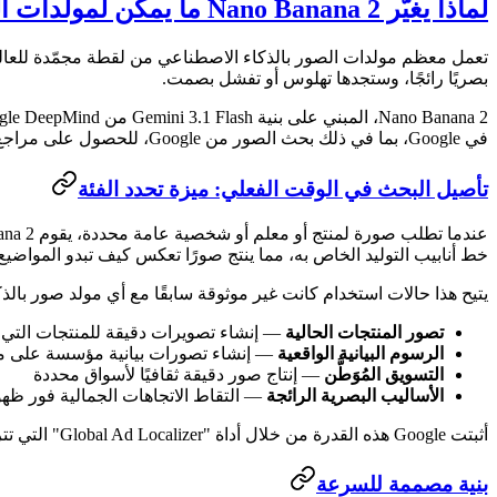
لماذا يغيّر Nano Banana 2 ما يمكن لمولدات الصور بالذكاء الاصطناعي تقديمه
تعمل معظم مولدات الصور بالذكاء الاصطناعي من لقطة مجمّدة للعالم — 
بصريًا رائجًا، وستجدها تهلوس أو تفشل بصمت.
Nano Banana 2، المبني على بنية Gemini 3.1 Flash من Google DeepMind، يكسر هذا القيد الجوهري. إنه أول نموذج صور بالذكاء الاصطناعي للمستهلكين يتمتع بقدرة
في Google، بما في ذلك بحث الصور من Google، للحصول على مراجع بصرية وواقعية في الوقت الفعلي قبل توليد بكسل واحد. والنتيجة هي صور مؤسسة على الواقع الحالي، وليس مجرد بيانات التدريب.
تأصيل البحث في الوقت الفعلي: ميزة تحدد الفئة
خط أنابيب التوليد الخاص به، مما ينتج صورًا تعكس كيف تبدو المواضيع ف
يتيح هذا حالات استخدام كانت غير موثوقة سابقًا مع أي مولد صور بالذ
تصور المنتجات الحالية
— إنشاء تصويرات دقيقة للمنتجات التي 
الرسوم البيانية الواقعية
— إنشاء تصورات بيانية مؤسسة على مع
التسويق المُوَطَّن
— إنتاج صور دقيقة ثقافيًا لأسواق محددة
الأساليب البصرية الرائجة
— التقاط الاتجاهات الجمالية فور ظه
أثبتت Google هذه القدرة من خلال أداة "Global Ad Localizer" التي تترجم الإعلانات إلى لغات مختلفة وتوطّن المرئيات في الوقت نفسه — مع فهم السياق الثقافي من خلال البحث في الوقت الفعلي.
بنية مصممة للسرعة