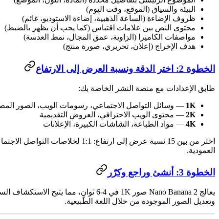
البيئة والسياق (الموقع، وقت اليوم)
ظروف الإضاءة (الساعة الذهبية، إضاءة الاستوديو، غائم)
محتوى النص بين علامات اقتباس (كما يجب أن يظهر بالضبط)
مواصفات الكاميرا (الزاوية، عمق المجال، نمط العدسة)
هدف الإخراج (إعلان، تحريري، صورة منتج)
الخطوة 2: اختر الدقة ونسبة العرض إلى الارتفاع
طابق الإعدادات مع منصة النشر الخاصة بك:
1K
— وسائل التواصل الاجتماعي، رسومات الويب، الصور المص
2K
— محتوى الويب الاحترافي، العروض التقديمية
4K
— مواد الطباعة، الشاشات الكبيرة، الإعلانات
العمودية.
الخطوة 3: أنشئ وراجع وكرّر
يعالج Nano Banana 2 صور 1K في 4-6 ثوانٍ، مما يتيح الاستكشاف السريع. راجع النتائج وحسّنها — تتيح لك السرعة اختبار 10-20 تنويعة في أقل من دقيقتين. للتحرير، انتقل إلى
وتعديل الصور الموجودة من خلال اللغة الطبيعية.