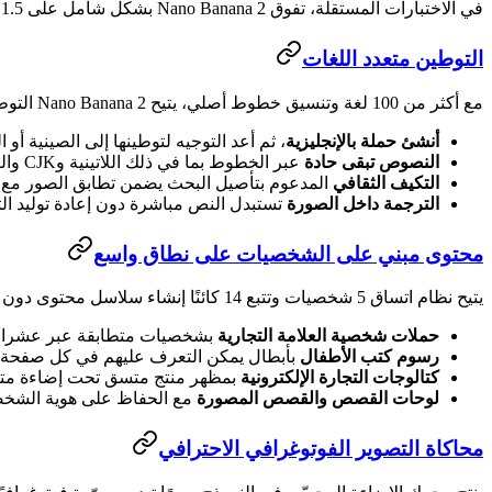
في الاختبارات المستقلة، تفوق Nano Banana 2 بشكل شامل على GPT Image 1.5 والمنافسين الآخرين عبر التفضيل العام والجودة البصرية ودقة الرسوم البيانية.
التوطين متعدد اللغات
مع أكثر من 100 لغة وتنسيق خطوط أصلي، يتيح Nano Banana 2 التوطين بأمر واحد:
أنشئ حملة بالإنجليزية
، ثم أعد التوجيه لتوطينها إلى الصينية أو الع
النصوص تبقى حادة
عبر الخطوط بما في ذلك اللاتينية وCJK والعربية والديفاناغارية والسيريلية
التكيف الثقافي
المدعوم بتأصيل البحث يضمن تطابق الصور مع ا
الترجمة داخل الصورة
تستبدل النص مباشرة دون إعادة توليد الت
محتوى مبني على الشخصيات على نطاق واسع
يتيح نظام اتساق 5 شخصيات وتتبع 14 كائنًا إنشاء سلاسل محتوى دون تدريب LoRA:
حملات شخصية العلامة التجارية
بشخصيات متطابقة عبر عشرات
رسوم كتب الأطفال
بأبطال يمكن التعرف عليهم في كل صفحة
كتالوجات التجارة الإلكترونية
بمظهر منتج متسق تحت إضاءة مت
لوحات القصص والقصص المصورة
مع الحفاظ على هوية الشخص
محاكاة التصوير الفوتوغرافي الاحترافي