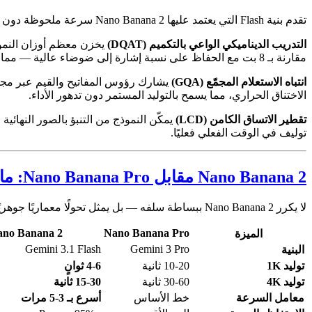
تقدم بنية Flash التي يعتمد عليها Nano Banana 2 سرعة ملحوظة دون التنازلات في الجودة المعتادة مع النماذج السريعة. ثلاثة تحسينات رئيسية تجعل ذلك ممكنًا:
التدريب الديناميكي الواعي بالتكميم (DQAT)
مقارنة بـ 8 بت مع الحفاظ على نسبة إشارة إلى ضوضاء عالية — مما يعني أن النموذج يشغل ذاكرة أقل دون فقدان التفاصيل.
انتباه الاستعلام المجمّع (GQA)
يشارك رؤوس المفاتيح والقيم عبر مجمو
الاختناق الحراري، مما يسمح بالتوليد المستمر دون تدهور الأداء.
تقطير الاتساق الكامن (LCD)
توليف في الوقت الفعلي فعليًا.
Nano Banana 2 مقابل Nano Banana Pro: ما الذي تغيّر
لا يكرر Nano Banana 2 ببساطة سلفه — بل يمثل تحولًا معماريًا جوهريًا من العمود الفقري Gemini 3 Pro إلى عمود فقري Gemini 3.1 Flash، مع التخلي عن هامش جودة صغير مقابل مكاسب سرعة تحويلية.
no Banana 2
Nano Banana Pro
الميزة
Gemini 3.1 Flash
Gemini 3 Pro
البنية
توليد 1K
10-20 ثانية
4-6 ثوانٍ
توليد 4K
30-60 ثانية
15-30 ثانية
معامل السرعة
خط الأساس
أسرع بـ 3-5 مرات