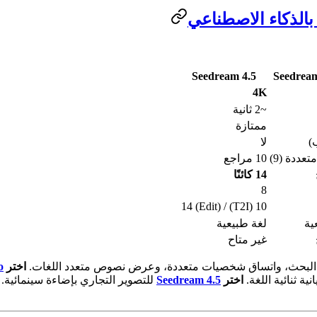
Seedream 4.5
Seedream
4K
~2 ثانية
ممتازة
)
لا
عددة (9)
10 مراجع
14 كائنًا
8
10 (T2I) / 14 (Edit)
ية
لغة طبيعية
غير متاح
 البحث، واتساق شخصيات متعددة، وعرض نصوص متعدد اللغات.
اختر
o
ية ثنائية اللغة.
اختر
Seedream 4.5
للتصوير التجاري بإضاءة سينمائية.