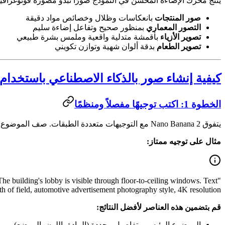
ينتج محرك الإضاءة المحسّن في النموذج صورًا تبدو مصوّرة فوتوغرافيًا 
صور المنتجات
بانعكاسات وظلال وخصائص مواد دقيقة
التصور المعماري
بمنظور صحيح وتفاعل إضاءة سليم
تصوير الأزياء
بأقمشة متدلية واقعية وملمس بشرة طبيعي
تصوير الطعام
بدقة ألوان شهية وتوازن تكويني
كيفية إنشاء صور بالذكاء الاصطناعي باستخدام Nano Banana 2
الخطوة 1: اكتب توجيهًا مفصلاً ومنظمًا
يتفوق Nano Banana 2 مع التوجيهات متعددة الطبقات. صف الموضوع والبيئة والإضاءة والأسلوب وأي محتوى نصي بشكل منفصل.
مثال على توجيه ممتاز:
. The building's lobby is visible through floor-to-ceiling windows. Text
f field, automotive advertisement photography style, 4K resolution"
قم بتضمين هذه العناصر لأفضل النتائج:
الموضوع الرئيسي بتفاصيل محددة (المادة، اللون، الموضع)