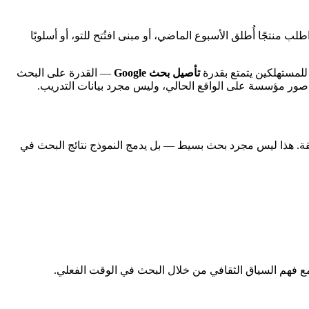
نتجًا أُطلق الأسبوع الماضي، أو مبنى افتُتح للتو، أو أسلوبًا
تأصيل بحث Google
— القدرة على البحث
وم Nano Banana 2 بإجراء بحث مباشر على Google لاسترداد مراجع بصرية دقيقة. هذا ليس مجرد بحث بسيط — بل يدمج النموذج نتائج البحث في