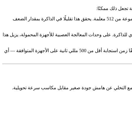
يخزن معظم أوزان النموذج بدقة 4 بت باستخدام تكميم النطاق ونقطة الصفر المُتعلَّمة لكل مجموعة من 512 معلمة. يحقق هذا تقليلًا في الذاكرة بمقدار الضعف
لذاكرة. على وحدات المعالجة العصبية للأجهزة المحمولة، يزيل هذا
يمكّن النموذج من التنبؤ بالصور النهائية في 2-4 خطوات إزالة ضوضاء فقط بدلاً من 20-50 خطوة المعتادة، محققًا زمن استجابة أقل من 500 مللي ثانية على الأجهزة المتوافقة — أي