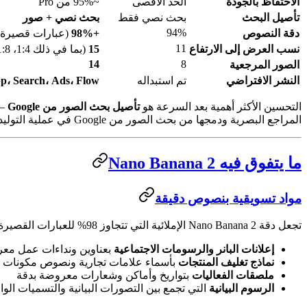
الاحتفاظ بالجودة
الحد الأقصى
~95% من Pro
تأصيل البحث
بحث نصي فقط
بحث نصي + صور
94%
دقة النصوص
+98%
(عبارات قصيرة)
11
نسب العرض إلى الارتفاع
15
(بما في ذلك 1:4، 1:8، 4:1، 8:1)
14
8
الصور المرجعية
النشر الافتراضي
تم استبداله
p، Search، Ads، Flow
التحسين الأكثر أهمية بعد السرعة هو
تأصيل بحث الصور من Google
المراجع البصرية ودمجها من بحث الصور من Google في عملية التوليد.
ما يتفوق فيه Nano Banana 2
مواد تسويقية بنصوص دقيقة
تجعل دقة Nano Banana 2 الإملائية التي تتجاوز 98% للعبارات القصيرة منه أول نموذج ذكاء اصطناعي موثوق بما يكفي للتسويق الإنتاجي:
إعلانات البانر والرسومات الاجتماعية
بعناوين ونداءات عمل م
نماذج تغليف المنتجات
بأسماء علامات تجارية ونصوص مكونات 
ملصقات الفعاليات
بتواريخ وأماكن وشعارات معروضة بدقة
الرسوم البيانية
التي تجمع بين التصورات البيانية والتسميات الو