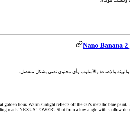
وليست مُولَّدة:
g at golden hour. Warm sunlight reflects off the car's metallic blue paint
lding reads 'NEXUS TOWER'. Shot from a low angle with shallow depth o