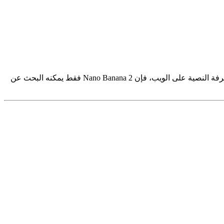
— قدرة لا يمتلكها Nano Banana Pro. بينما يمكن لـ Pro الوصول إلى المعرفة النصية على الويب، فإن Nano Banana 2 فقط يمكنه البحث عن