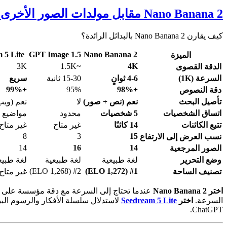
Nano Banana 2 مقابل مولدات الصور الأخرى بالذكاء الاصطناعي
كيف يقارن Nano Banana 2 بالبدائل الرائدة؟
 5 Lite
GPT Image 1.5
Nano Banana 2
الميزة
3K
~1.5K
4K
الدقة القصوى
السرعة (1K)
4-6 ثوانٍ
15-30 ثانية
سريع
+99%
95%
+98%
دقة النصوص
تأصيل البحث
نعم (نص + صور)
لا
نعم (ويب
اتساق الشخصيات
5 شخصيات
محدود
مواضيع مت
تتبع الكائنات
14 كائنًا
غير متاح
غير متاح
8
3
15
نسب العرض إلى الارتفاع
14
16
14
الصور المرجعية
وضع التحرير
لغة طبيعية
لغة طبيعية
لغة طبيع
#2 (ELO 1,268)
#1 (ELO 1,272)
تصنيف الساحة
غير متاح
اختر Nano Banana 2
عندما تحتاج إلى السرعة مع دقة مؤسسة على
السرعة.
اختر
Seedream 5 Lite
لاستدلال سلسلة الأفكار والرسوم البيان
ChatGPT.