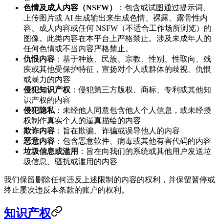
色情及成人内容（NSFW）
：包含或试图通过提示词、
上传图片或 AI 生成输出来生成色情、裸露、露骨性内
容、成人内容或任何 NSFW（不适合工作场所浏览）的
图像。此类内容在本平台上严格禁止。涉及未成年人的
任何色情或不当内容严格禁止。
仇恨内容
：基于种族、民族、宗教、性别、性取向、残
疾或其他受保护特征，宣扬对个人或群体的歧视、仇恨
或暴力的内容
侵犯知识产权
：侵犯第三方版权、商标、专利或其他知
识产权的内容
侵犯隐私
：未经他人同意包含他人个人信息，或未经授
权制作真实个人的逼真描绘的内容
欺诈内容
：旨在欺骗、诈骗或误导他人的内容
恶意内容
：包含恶意软件、病毒或其他有害代码的内容
垃圾信息或滥用
：旨在向我们的系统或其他用户发送垃
圾信息、骚扰或滥用的内容
我们保留删除任何违反上述限制的内容的权利，并保留暂停或
终止屡次违反本条款的账户的权利。
知识产权